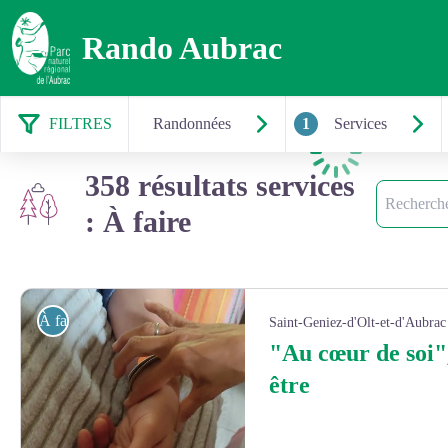
Rando Aubrac
FILTRES
Randonnées
1
Services
Chargement
358 résultats services
Recherche
: À faire
À faire
Saint-Geniez-d'Olt-et-d'Aubrac
"Au cœur de soi",
être