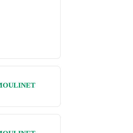
 Causses à l'Aubrac
MOULINET