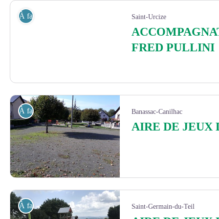
À faire
Saint-Urcize
ACCOMPAGNA
FRED PULLINI
À faire
Banassac-Canilhac
AIRE DE JEUX
Aire-de-jeux-de-Banassac-2-3 - AGT
À faire
Saint-Germain-du-Teil