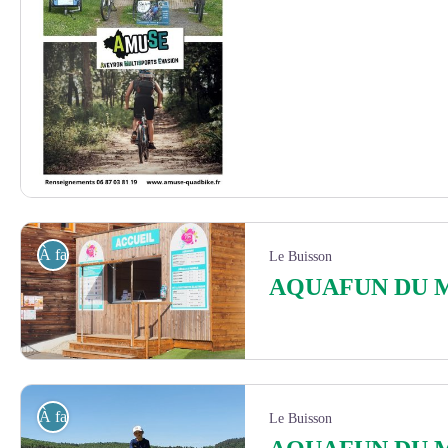
AMUSE - Location de VTT à Saint Geniez d'Olt - Office de Tourisme des
À faire
Le Buisson
AQUAFUN DU 
Accueil Aquafun - OTCCGD
À faire
Le Buisson