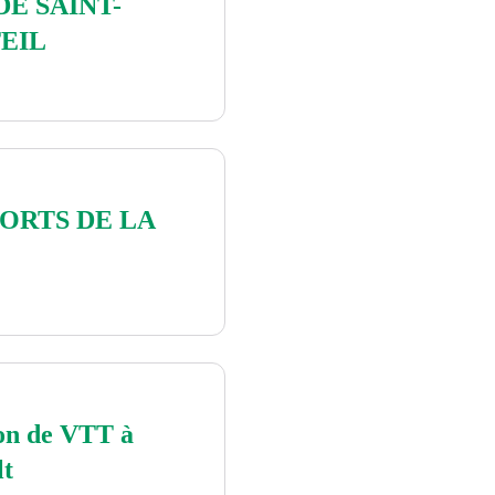
DE SAINT-
EIL
PORTS DE LA
on de VTT à
lt