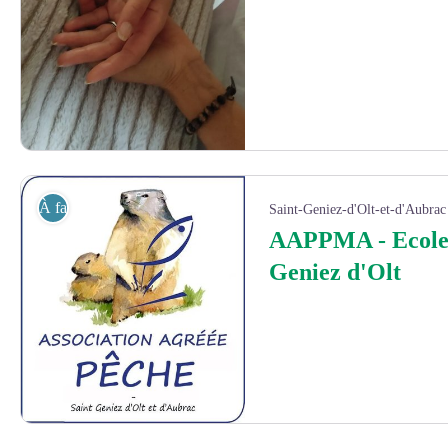
Massage métamorphique réalisé par moi même - photo de Sandrine C.
À faire
Saint-Geniez-d'Olt-et-d'Aubrac
AAPPMA - Ecole 
Geniez d'Olt
AAPPMA - Ecole de peche de St Geniez d'Olt