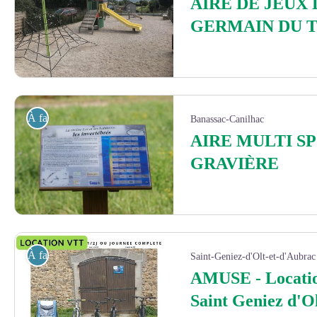
AIRE DE JEUX 
GERMAIN DU T
aire de jeux - OT
À faire
Banassac-Canilhac
AIRE MULTI S
GRAVIÈRE
panneaux - Non renseigné
À faire
Saint-Geniez-d'Olt-et-d'Aubrac
AMUSE - Locati
Saint Geniez d'O