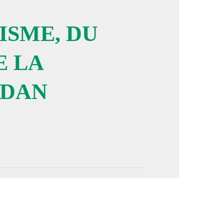
ISME, DU
image en plein écran
 LA
UDAN