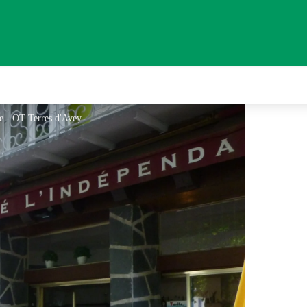
Bar Brasserie Restaurant L'Indépendance - OT Terres d'Aveyron