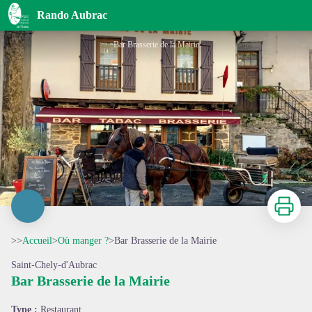
Bar Brasserie de la Mairie
Rando Aubrac
Bar Brasserie de la Mairie
Imprimer
>>
Accueil
>
Où manger ?
>
Bar Brasserie de la Mairie
Saint-Chely-d'Aubrac
Bar Brasserie de la Mairie
Voir l'image en plein écran
Type :
Restaurant