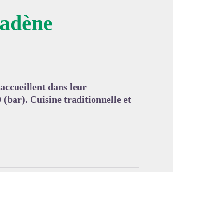
iadène
image en plein écran
cueillent dans leur
 (bar). Cuisine traditionnelle et