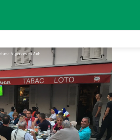
Bar-Brasserie La Viadène - Office de tourisme Argences en Aubrac