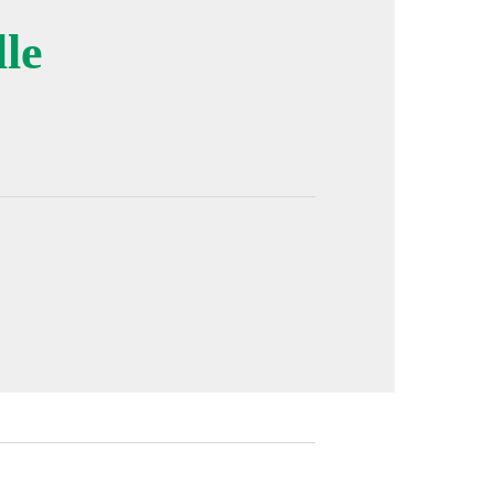
le
image en plein écran