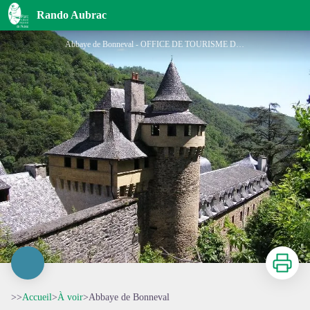
Abbaye de Bonneval
Rando Aubrac
Abbaye de Bonneval - OFFICE DE TOURISME DU CANTON D'ESPALION
Imprimer
>>
Accueil
>
À voir
>
Abbaye de Bonneval