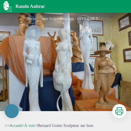
Bernard Gratio Sculpteur sur bois
Rando Aubrac
Bernard Gratio Sculpteur sur bois - OFFICE DE TOURISME DU CANTON D'ENTRAYGUES SUR TRUYERE
Imprimer
>>
Accueil
>
À voir
>
Bernard Gratio Sculpteur sur bois