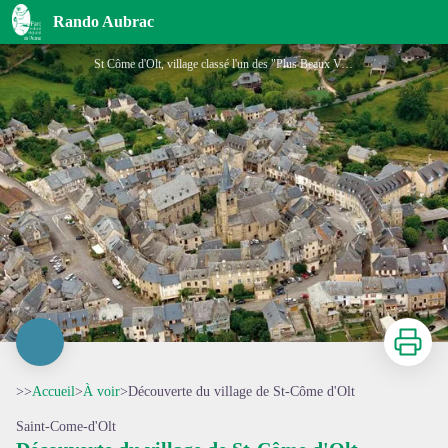
Découverte du village de St-Côme d'Olt
Rando Aubrac
St Côme d'Olt, village classé l'un des "Plus Beaux Villages de France" - Comité Départemental du Tourisme de l'Aveyron
Imprimer
>>
Accueil
>
À voir
>
Découverte du village de St-Côme d'Olt
Saint-Come-d'Olt