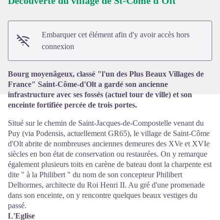
Découverte du village de St-Côme d'Olt
Voir l'image en plein écran
Embarquer cet élément afin d'y avoir accès hors
connexion
Bourg moyenâgeux, classé "l'un des Plus Beaux Villages de
France" Saint-Côme-d'Olt a gardé son ancienne
infrastructure avec ses fossés (actuel tour de ville) et son
enceinte fortifiée percée de trois portes.
Situé sur le chemin de Saint-Jacques-de-Compostelle venant du
Puy (via Podensis, actuellement GR65), le village de Saint-Côme
d'Olt abrite de nombreuses anciennes demeures des XVe et XVIe
siècles en bon état de conservation ou restaurées. On y remarque
également plusieurs toits en carène de bateau dont la charpente est
dite " à la Philibert " du nom de son concepteur Philibert
Delhormes, architecte du Roi Henri II. Au gré d'une promenade
dans son enceinte, on y rencontre quelques beaux vestiges du
passé.
L'Eglise