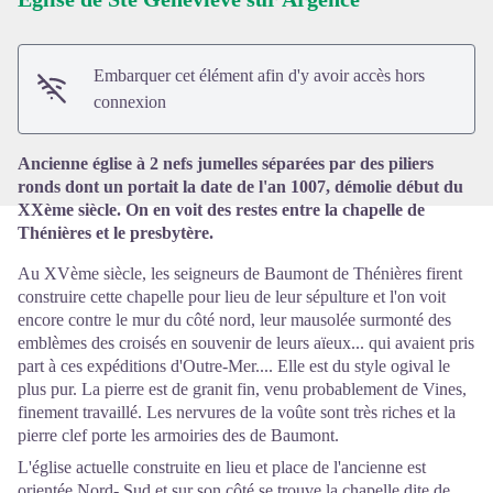
Voir l'image en plein écran
Embarquer cet élément afin d'y avoir accès hors
connexion
Ancienne église à 2 nefs jumelles séparées par des piliers
ronds dont un portait la date de l'an 1007, démolie début du
XXème siècle. On en voit des restes entre la chapelle de
Thénières et le presbytère.
Au XVème siècle, les seigneurs de Baumont de Thénières firent
construire cette chapelle pour lieu de leur sépulture et l'on voit
encore contre le mur du côté nord, leur mausolée surmonté des
emblèmes des croisés en souvenir de leurs aïeux... qui avaient pris
part à ces expéditions d'Outre-Mer.... Elle est du style ogival le
plus pur. La pierre est de granit fin, venu probablement de Vines,
finement travaillé. Les nervures de la voûte sont très riches et la
pierre clef porte les armoiries des de Baumont.
L'église actuelle construite en lieu et place de l'ancienne est
orientée Nord- Sud et sur son côté se trouve la chapelle dite de