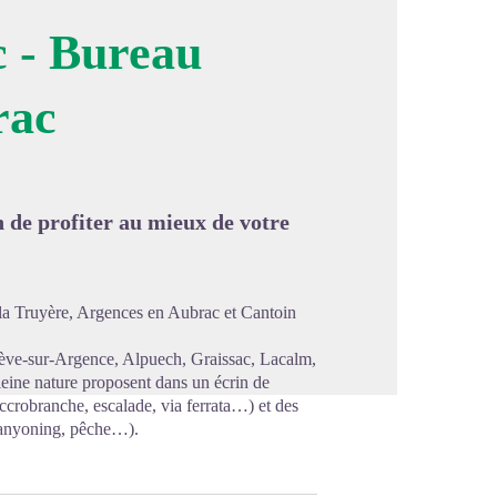
 - Bureau
rac
image en plein écran
n de profiter au mieux de votre
r la Truyère, Argences en Aubrac et Cantoin
ve-sur-Argence, Alpuech, Graissac, Lacalm,
leine nature proposent dans un écrin de
accrobranche, escalade, via ferrata…) et des
(canyoning, pêche…).