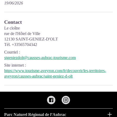
19/06/2026
Contact
Le cloître
rue de l'Hôtel de Ville
12130 SAINT-GENIEZ-D'OLT
Tél. +33565704342
Courriel
:
stgeniezdolt@causses-aubrac-tourisme.com
Site internet
:
https://www.tourisme-aveyron.com/fr/decouvrir/les-territoires-
aveyron/causses-aubrac/saint-geniez-d-olt
Parc Naturel Régional de l’Aubrac