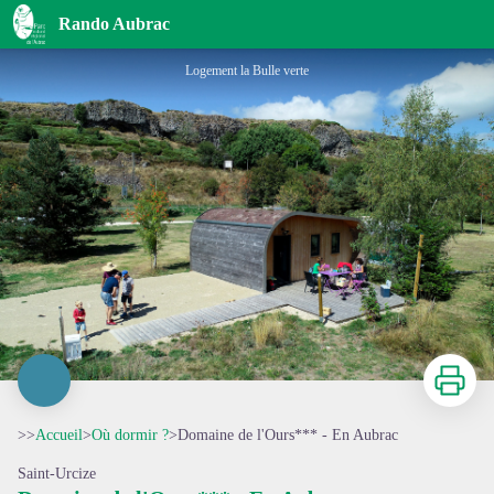
Domaine de l'Ours*** - En Aubrac
Rando Aubrac
Logement la Bulle verte
Imprimer
>>
Accueil
>
Où dormir ?
>
Domaine de l'Ours*** - En Aubrac
Saint-Urcize