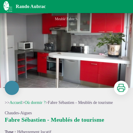
Fabre Sébastien - Meublés de tourisme
Rando Aubrac
Meublé Fabre S.
Imprimer
>>
Accueil
>
Où dormir ?
>
Fabre Sébastien - Meublés de tourisme
Chaudes-Aigues
Fabre Sébastien - Meublés de tourisme
Voir l'image en plein écran
Type :
Hébergement locatif