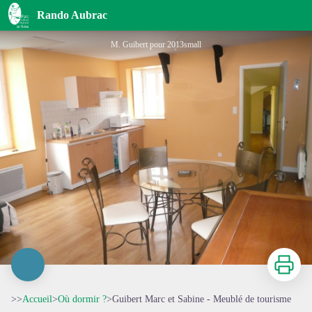
Guibert Marc et Sabine - Meublé de tourisme
Rando Aubrac
M. Guibert pour 2013small
Imprimer
>>
Accueil
>
Où dormir ?
>
Guibert Marc et Sabine - Meublé de tourisme