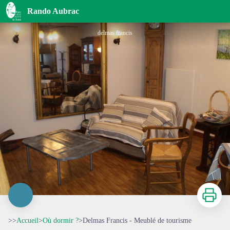
Delmas Francis - Meublé de tourisme
Rando Aubrac
delmas francis
Imprimer
>>
Accueil
>
Où dormir ?
>
Delmas Francis - Meublé de tourisme