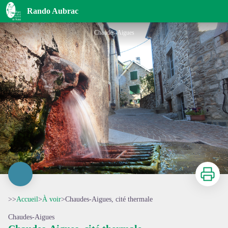
Chaudes-Aigues, cité thermale
Rando Aubrac
Chaudes-Aigues
Imprimer
>>
Accueil
>
À voir
>
Chaudes-Aigues, cité thermale
Chaudes-Aigues