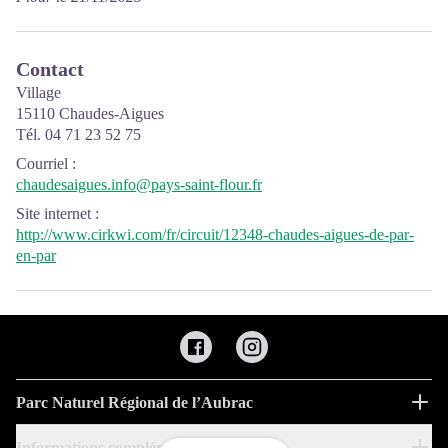
Contact
Village
15110 Chaudes-Aigues
Tél. 04 71 23 52 75
Courriel
:
chaudesaigues.info@pays-saint-flour.fr
Site internet
:
http://www.cirkwi.com/fr/circuit/12348-chaudes-aigues-de-par-
en-par
Parc Naturel Régional de l’Aubrac
Informations complémentaires