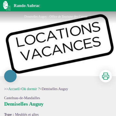
Demiselles Auguy
Rando Aubrac
Demiselles Auguy - Office de Tourisme des Causses à l'Aubrac
Imprimer
>>
Accueil
>
Où dormir ?
>
Demiselles Auguy
Castelnau-de-Mandailles
Demiselles Auguy
Voir l'image en plein écran
Type :
Meublés et gîtes