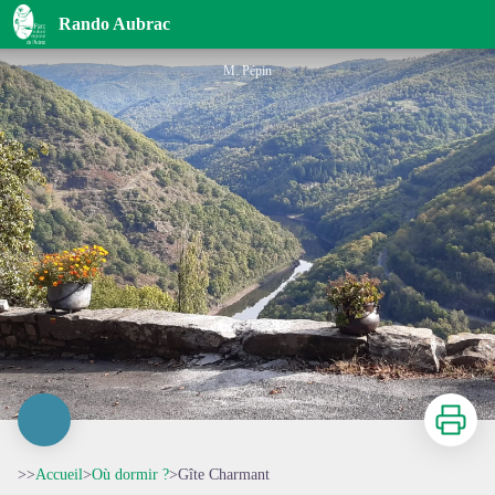
Gîte Charmant
Rando Aubrac
M. Pépin
Imprimer
>>
Accueil
>
Où dormir ?
>
Gîte Charmant