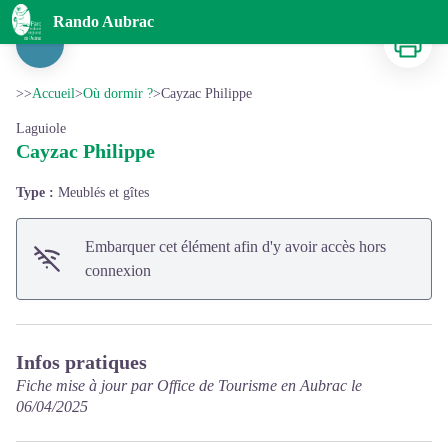
Cayzac Philippe
Rando Aubrac
Imprimer
Voir l'image en plein écran
>>
Accueil
>
Où dormir ?
>
Cayzac Philippe
Laguiole
Cayzac Philippe
Type :
Meublés et gîtes
Embarquer cet élément afin d'y avoir accès hors
connexion
Infos pratiques
Fiche mise à jour par Office de Tourisme en Aubrac le
06/04/2025