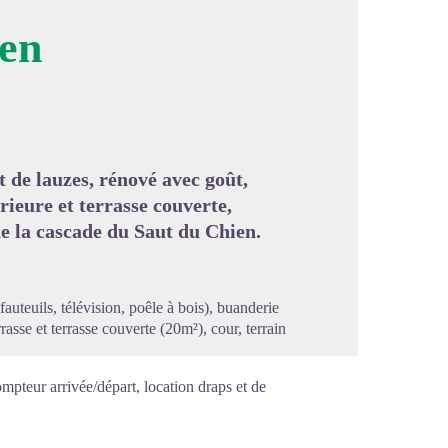
ien
image en plein écran
t de lauzes, rénové avec goût,
rieure et terrasse couverte,
de la cascade du Saut du Chien.
fauteuils, télévision, poêle à bois), buanderie
rrasse et terrasse couverte (20m²), cour, terrain
pteur arrivée/départ, location draps et de