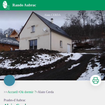
Alain Cerda
Rando Aubrac
Alain CERDA
Imprimer
>>
Accueil
>
Où dormir ?
>
Alain Cerda
Prades-d'Aubrac