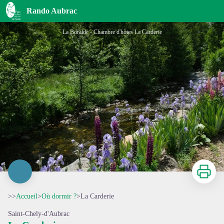
La Carderie
Rando Aubrac
La Boralde - Chambre d'hôtes La Carderie
Imprimer
>>
Accueil
>
Où dormir ?
>
La Carderie
Saint-Chely-d'Aubrac