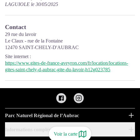
LAGUIOLE le 30/05/2025
Contact
29 rue du lavoir
Le Claux - rue de la Fontaine
12470 SAINT-CHELY-D'AUBRAC
Site internet
:
https://www.gites-de-france-aveyron.com/fr/location/locations-
gites-saint-chely-d-aubrac-gite-du-lavoir-h12g023785
Parc Naturel Régional de l’Aubrac
Informations complémentaires
Voir la carte