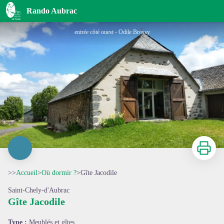
Gîte Jacodile
Rando Aubrac
entrée côté ouest - Odile Brossy
Imprimer
>>
Accueil
>
Où dormir ?
>
Gîte Jacodile
Saint-Chely-d'Aubrac
Gîte Jacodile
Voir l'image en plein écran
Type :
Meublés et gîtes