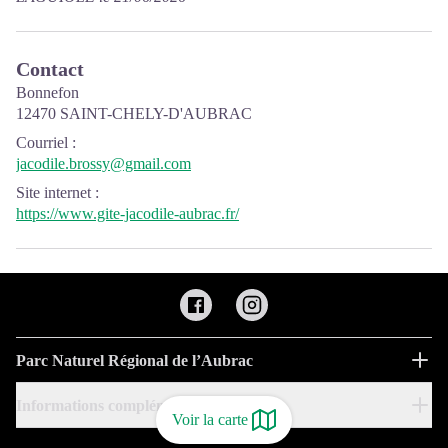
Contact
Bonnefon
12470 SAINT-CHELY-D'AUBRAC
Courriel
:
jacodile.brossy@gmail.com
Site internet
:
https://www.gite-jacodile-aubrac.fr/
Parc Naturel Régional de l’Aubrac
Informations complémentaires
Voir la carte