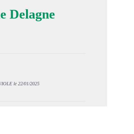
he Delagne
image en plein écran
IOLE le 22/01/2025