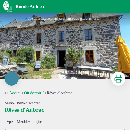
Rêves d'Aubrac
Rando Aubrac
Vue de la façade principale - entrée du gite et terrasse extérieure - propriétaire
Imprimer
>>
Accueil
>
Où dormir ?
>
Rêves d'Aubrac
Saint-Chely-d'Aubrac
Rêves d'Aubrac
Voir l'image en plein écran
Type :
Meublés et gîtes