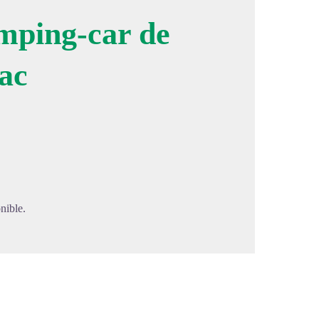
amping-car de
ac
image en plein écran
nible.