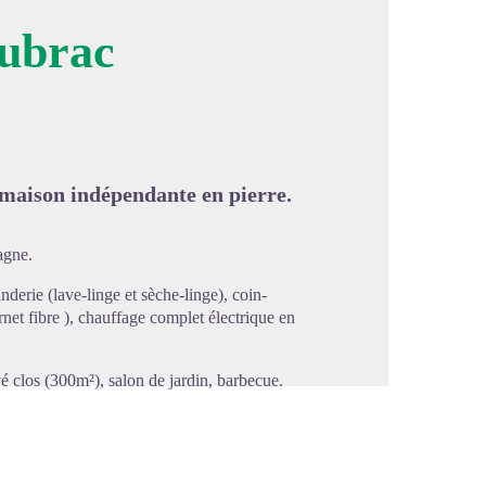
Aubrac
image en plein écran
 maison indépendante en pierre.
agne.
anderie (lave-linge et sèche-linge), coin-
ernet fibre ), chauffage complet électrique en
vé clos (300m²), salon de jardin, barbecue.