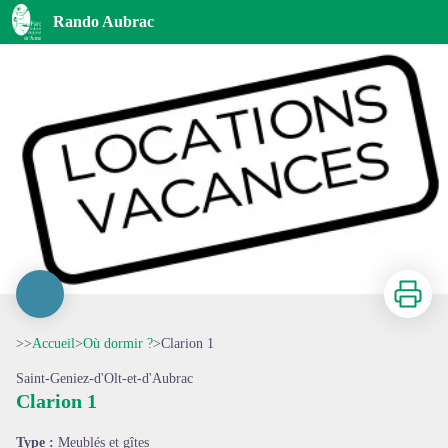
Clarion 1
Rando Aubrac
Imprimer
>>
Accueil
>
Où dormir ?
>
Clarion 1
Saint-Geniez-d'Olt-et-d'Aubrac
Clarion 1
Voir l'image en plein écran
Type :
Meublés et gîtes