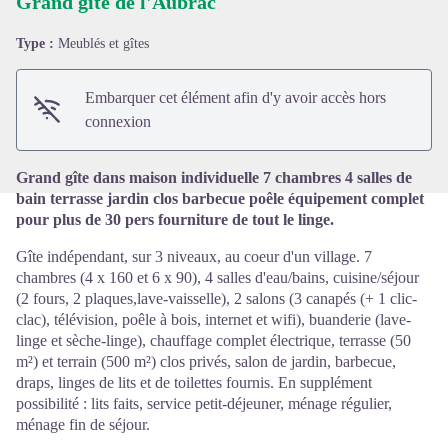
Grand gîte de l'Aubrac
Type :
Meublés et gîtes
Voir l'image en plein écran
Embarquer cet élément afin d'y avoir accès hors
connexion
Grand gîte dans maison individuelle 7 chambres 4 salles de
bain terrasse jardin clos barbecue poêle équipement complet
pour plus de 30 pers fourniture de tout le linge.
Gîte indépendant, sur 3 niveaux, au coeur d'un village. 7
chambres (4 x 160 et 6 x 90), 4 salles d'eau/bains, cuisine/séjour
(2 fours, 2 plaques,lave-vaisselle), 2 salons (3 canapés (+ 1 clic-
clac), télévision, poêle à bois, internet et wifi), buanderie (lave-
linge et sèche-linge), chauffage complet électrique, terrasse (50
m²) et terrain (500 m²) clos privés, salon de jardin, barbecue,
draps, linges de lits et de toilettes fournis. En supplément
possibilité : lits faits, service petit-déjeuner, ménage régulier,
ménage fin de séjour.