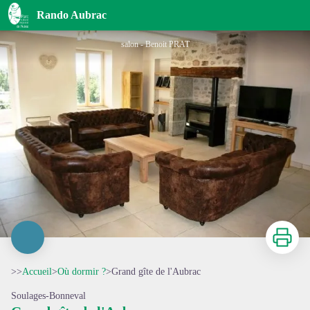
Grand gîte de l'Aubrac
Rando Aubrac
salon - Benoit PRAT
Imprimer
>>
Accueil
>
Où dormir ?
>
Grand gîte de l'Aubrac
Soulages-Bonneval