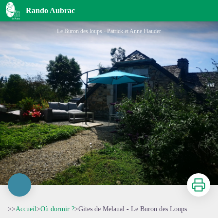
Gites de Melaual - Le Buron des Loups
Rando Aubrac
Le Buron des loups - Patrick et Anne Flauder
Imprimer
>>
Accueil
>
Où dormir ?
>
Gites de Melaual - Le Buron des Loups