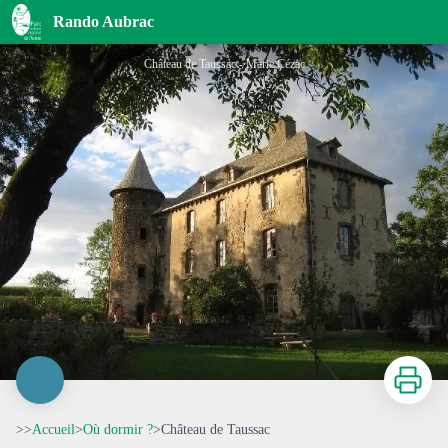
Château de Taussac
Rando Aubrac
Château de Taussac - Marie Cézac
Imprimer
>>
Accueil
>
Où dormir ?
>
Château de Taussac