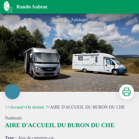
AIRE D'ACCUEIL DU BURON DU CHE
Rando Aubrac
531275_gd - Park4night
Imprimer
>>
Accueil
>
Où dormir ?
>
AIRE D'ACCUEIL DU BURON DU CHE
Nasbinals
AIRE D'ACCUEIL DU BURON DU CHE
Voir l'image en plein écran
Type :
Aire de camping-car