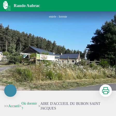
AIRE D'ACCUEIL DU BURON SAINT JACQUES
Rando Aubrac
entrée - lorente
Imprimer
Où dormir
AIRE D'ACCUEIL DU BURON SAINT
>>
Accueil
>
>
JACQUES
?