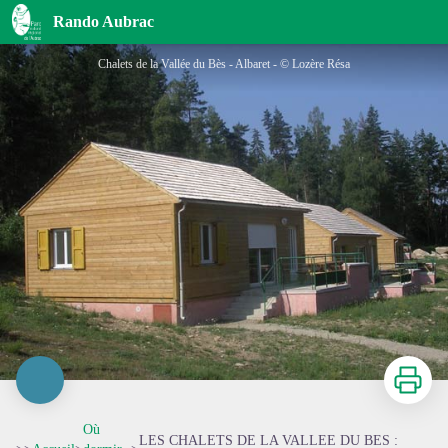
LES CHALETS DE LA VALLEE DU BES : ALBARET LE COMTAL
Rando Aubrac
Chalets de la Vallée du Bès - Albaret - © Lozère Résa
Imprimer
Où
LES CHALETS DE LA VALLEE DU BES :