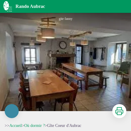
Gîte Coeur d'Aubrac
Rando Aubrac
gite fanny
Imprimer
>>
Accueil
>
Où dormir ?
>
Gîte Coeur d'Aubrac