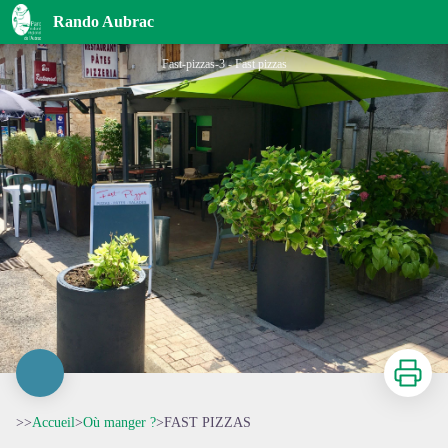
FAST PIZZAS
Rando Aubrac
Fast-pizzas-3 - Fast pizzas
Imprimer
>>
Accueil
>
Où manger ?
>
FAST PIZZAS