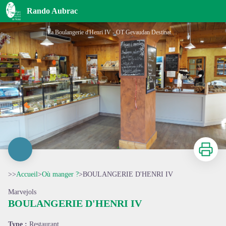
BOULANGERIE D'HENRI IV
Rando Aubrac
La Boulangerie d'Henri IV - OT Gevaudan Destination
Imprimer
>>
Accueil
>
Où manger ?
>
BOULANGERIE D'HENRI IV
Marvejols
BOULANGERIE D'HENRI IV
Voir l'image en plein écran
Type :
Restaurant