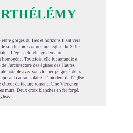
BARTHÉLÉMY
image en plein écran
entre gorges du Bès et horizons filant vers
 de son histoire comme une église du XIIIe
tains. L’église du village demeure
t homogène. Toutefois, elle fut agrandie à
 de l’architecture des églises des Hautes-
turale notable avec son clocher-peigne à deux
posant cadran solaire. L’intérieur de l’église
que chœur de facture romane. Une Vierge en
ses murs. Deux croix blanches en fer forgé,
glise.