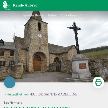
EGLISE SAINTE-MADELEINE
Rando Aubrac
Eglise des Hermaux - Extérieur - Roxane Carrat - Conseil départemental Lozère
Imprimer
>>
Accueil
>
À voir
>
EGLISE SAINTE-MADELEINE
Les Hermaux