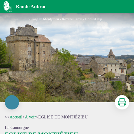
EGLISE DE MONTJÉZIEU
Rando Aubrac
Village de Montjézieu - Roxane Carrat - Conseil départemental Lozère
Imprimer
>>
Accueil
>
À voir
>
EGLISE DE MONTJÉZIEU
La Canourgue