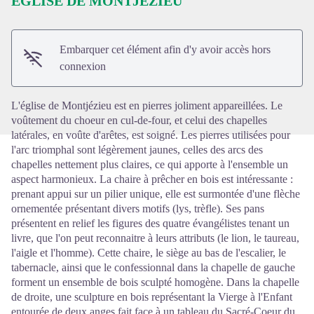
EGLISE DE MONTJÉZIEU
Voir l'image en plein écran
Embarquer cet élément afin d'y avoir accès hors
connexion
L'église de Montjézieu est en pierres joliment appareillées. Le
voûtement du choeur en cul-de-four, et celui des chapelles
latérales, en voûte d'arêtes, est soigné. Les pierres utilisées pour
l'arc triomphal sont légèrement jaunes, celles des arcs des
chapelles nettement plus claires, ce qui apporte à l'ensemble un
aspect harmonieux. La chaire à prêcher en bois est intéressante :
prenant appui sur un pilier unique, elle est surmontée d'une flèche
ornementée présentant divers motifs (lys, trèfle). Ses pans
présentent en relief les figures des quatre évangélistes tenant un
livre, que l'on peut reconnaitre à leurs attributs (le lion, le taureau,
l'aigle et l'homme). Cette chaire, le siège au bas de l'escalier, le
tabernacle, ainsi que le confessionnal dans la chapelle de gauche
forment un ensemble de bois sculpté homogène. Dans la chapelle
de droite, une sculpture en bois représentant la Vierge à l'Enfant
entourée de deux anges fait face à un tableau du Sacré-Coeur du