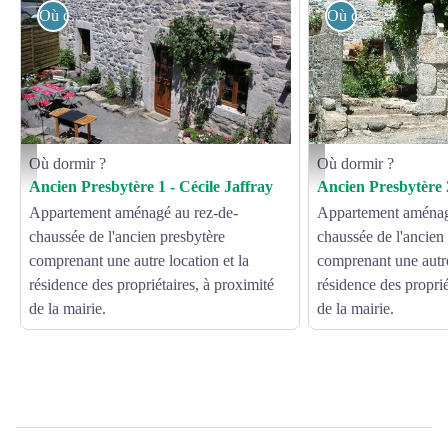
Où dormir ?
Où dormir ?
Où dormir ?
Où dormir ?
Cécile DERONDEL - CléVacances Aveyron
Cécile DERONDEL
Ancien Presbytère 1 - Cécile Jaffray
Ancien Presbytère 2
Appartement aménagé au rez-de-
Appartement aménag
chaussée de l'ancien presbytère
chaussée de l'ancien
comprenant une autre location et la
comprenant une autre
résidence des propriétaires, à proximité
résidence des proprié
de la mairie.
de la mairie.