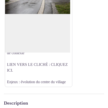
Observatoire Photographique des
Paysages : bourg de Lieutadès
Grâce à l'Observatoire des Paysages,
remontez le temps et plonger vous dans
Voir l'image en plein écran
l'évolution des paysages au fil du temps.
Certains clichés ont également un croquis
de contexte
LIEN VERS LE CLICHÉ :
CLIQUEZ
ICI.
Enjeux : évolution du centre du village
Description