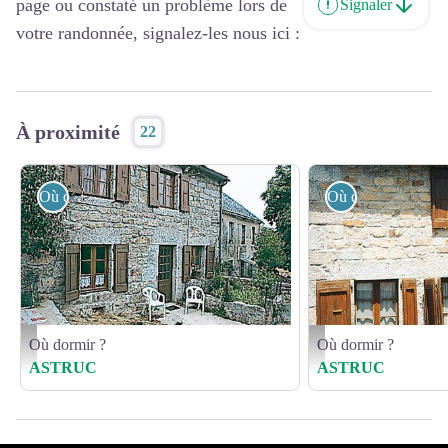
page ou constaté un problème lors de
Signaler
votre randonnée, signalez-les nous ici :
À proximité
22
Où dormir ?
Où dormir ?
Où dormir ?
Où dormir ?
LZG023AP01 - ©
LZG023BP01 - ©
ASTRUC
ASTRUC