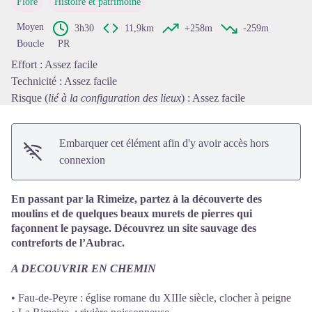
Flore
Histoire et patrimoine
Voir l'image en plein écran
Moyen
3h30
11,9km
+258m
-259m
Boucle
PR
Effort : Assez facile
Technicité : Assez facile
Risque (
lié à la configuration des lieux
) : Assez facile
Embarquer cet élément afin d'y avoir accès hors
connexion
En passant par la Rimeize, partez à la découverte des
moulins et de quelques beaux murets de pierres qui
façonnent le paysage. Découvrez un site sauvage des
contreforts de l’Aubrac.
A DECOUVRIR EN CHEMIN
• Fau-de-Peyre : église romane du XIIIe siècle, clocher à peigne