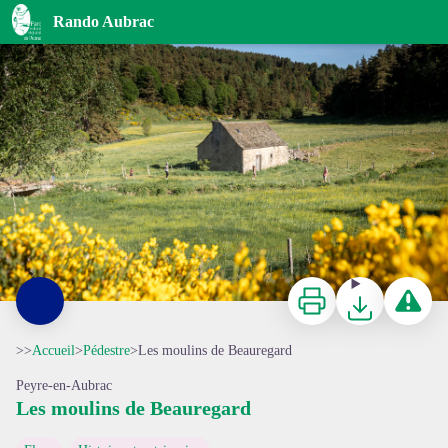
Les moulins de Beauregard
Rando Aubrac
Le moulin de Graniboules - © Benoît Colomb - PACT Aubrac
Imprimer
Télécharger
Signaler 
>>
Accueil
>
Pédestre
>
Les moulins de Beauregard
Peyre-en-Aubrac
Les moulins de Beauregard