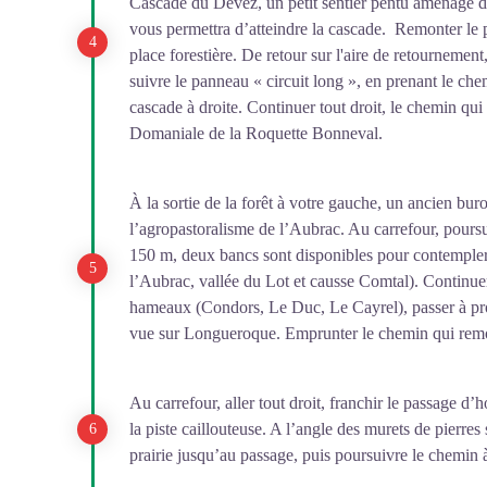
Cascade du Devèz, un petit sentier pentu aménagé d
vous permettra d’atteindre la cascade. Remonter le pe
place forestière. De retour sur l'aire de retournement
suivre le panneau « circuit long », en prenant le ch
cascade à droite. Continuer tout droit, le chemin qu
Domaniale de la Roquette Bonneval.
À la sortie de la forêt à votre gauche, un ancien bur
l’agropastoralisme de l’Aubrac. Au carrefour, poursu
150 m, deux bancs sont disponibles pour contempler 
l’Aubrac, vallée du Lot et causse Comtal). Continu
hameaux (Condors, Le Duc, Le Cayrel), passer à pro
vue sur Longueroque. Emprunter le chemin qui remo
Au carrefour, aller tout droit, franchir le passage d
la piste caillouteuse. A l’angle des murets de pierre
prairie jusqu’au passage, puis poursuivre le chemin 