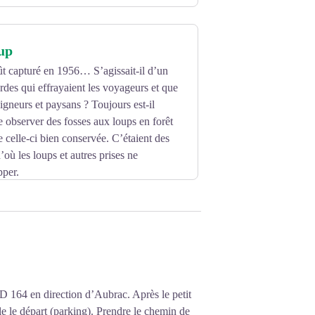
oup
ût capturé en 1956… S’agissait-il d’un
rdes qui effrayaient les voyageurs et que
igneurs et paysans ? Toujours est-il
 observer des fosses aux loups en forêt
celle-ci bien conservée. C’étaient des
’où les loups et autres prises ne
pper.
 d'individus solitaires de passage.
 D 164 en direction d’Aubrac. Après le petit
e le départ (parking). Prendre le chemin de