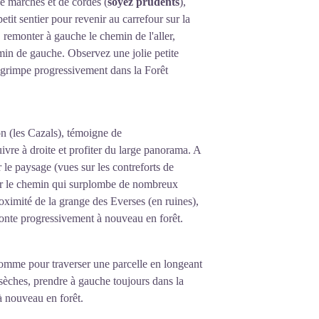
e marches et de cordes (
soyez prudents
),
tit sentier pour revenir au carrefour sur la
, remonter à gauche le chemin de l'aller,
emin de gauche. Observez une jolie petite
i grimpe progressivement dans la Forêt
on (les Cazals), témoigne de
ivre à droite et profiter du large panorama. A
le paysage (vues sur les contreforts de
er le chemin qui surplombe de nombreux
ximité de la grange des Everses (en ruines),
nte progressivement à nouveau en forêt.
’homme pour traverser une parcelle en longeant
s sèches, prendre à gauche toujours dans la
à nouveau en forêt.