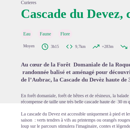
Curieres
Cascade du Devez, c
Voir l'
Eau
Faune
Flore
Moyen
3h15
9,7km
+283m
Au cœur de la Forêt Domaniale de la Roquet
randonnée balisé et aménagé pour découvrir
de l’Aubrac, la Cascade du Devèz haute de 3
En forêt domaniale, forêt de hêtres et de résineux, la bala
récompense de taille une très belle cascade haute de 30 m qu
La cascade du Devez est accessible uniquement à pied et les 
saison : verts tendres à vifs au printemps ou orangés rouge
loup sur le parcours stimulera l'imaginaire, contes et légend