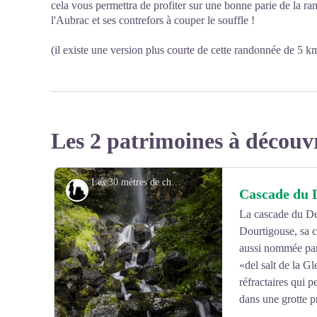
cela vous permettra de profiter sur une bonne parie de la r
l'Aubrac et ses contrefors à couper le souffle !
(il existe une version plus courte de cette randonnée de 5 k
Les 2 patrimoines à découv
Les 30 mètres de chute de la cascade du Devez - B. Colomb-Lozère Sauvage/Tourisme en Aubrac
Géologie
Cascade du 
La cascade du Dev
Dourtigouse, sa c
aussi nommée par 
«del salt de la G
réfractaires qui 
dans une grotte p