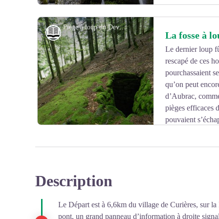
Piège à loup du Devez - Tourisme en Aubrac
Histoire et patrimoine
La fosse à l
Le dernier loup f
rescapé de ces ho
Voir l'image en plein écran
pourchassaient se
qu’on peut encore
d’Aubrac, comme 
pièges efficaces d
pouvaient s’écha
Aujourd'hui, le loup est de retour sur l'Aubrac, il s'agit
Description
Voir l'image en plein écran
Le Départ est à 6,6km du village de Curières, sur la
pont, un grand panneau d’information à droite signal