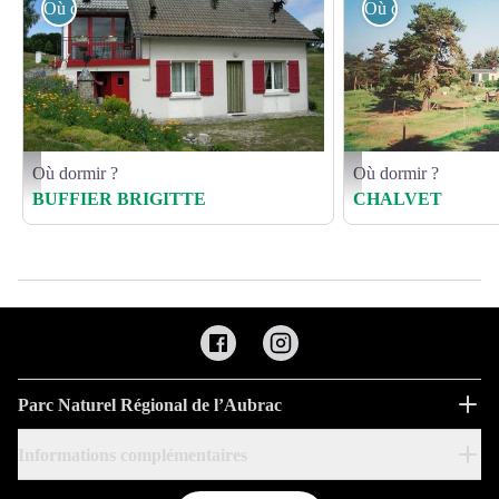
Où dormir ?
Où dormir ?
Où dormir ?
Où dormir ?
HLOLAR0480009491_0 - Buffier
GMA097P01 - ©
BUFFIER BRIGITTE
CHALVET
Parc Naturel Régional de l’Aubrac
Informations complémentaires