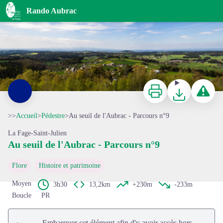
Au seuil de l'Aubrac - Parcours n°9
Rando Aubrac
Point de vue sur le Plomb du Cantal - © Marion Larguier - OT Margeride en Gévaudan
Imprimer
Télécharger
Signaler 
>>
Accueil
>
Pédestre
>
Au seuil de l'Aubrac - Parcours n°9
La Fage-Saint-Julien
Voir l'image en plein écran
Au seuil de l'Aubrac - Parcours n°9
Flore
Histoire et patrimoine
Moyen
3h30
13,2km
+230m
-233m
Boucle
PR
Embarquer cet élément afin d'y avoir accès hors