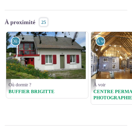
À proximité
25
Où dormir ?
À voir
Où dormir ?
À voir
HLOLAR0480009491_0 - Buffier
CPPP01 - ©
BUFFIER BRIGITTE
CENTRE PERMA
PHOTOGRAPHI