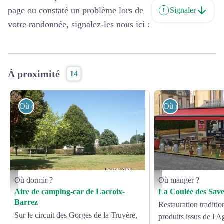
page ou constaté un problème lors de
Signaler
votre randonnée, signalez-les nous ici :
À proximité
14
Où dormir ?
Où manger ?
Où dormir ?
Où manger ?
Aire de camping-car de Lacroix-Barrez
La Coulée des Saveur
Aire de camping-car de Lacroix-
La Coulée des Sav
Barrez
Restauration tradition
Sur le circuit des Gorges de la Truyère,
produits issus de l'A