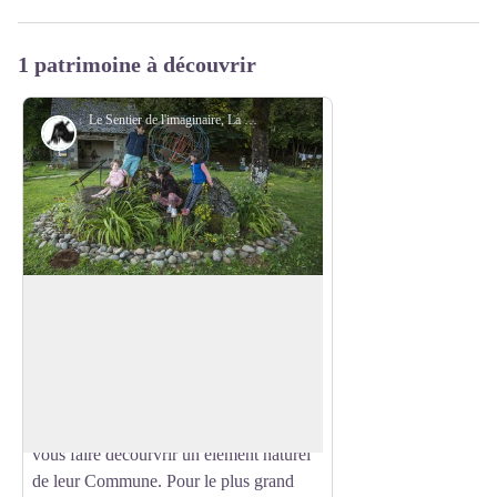
1 patrimoine à découvrir
Le Sentier de l'imaginaire, La Fage - A. Méravilles
Installation artistique
Sentier de l'imaginaire de Lacroix-
Barrez
Ce Sentier a pour thème du "Magama à
la Pierre", comme les 5 autres Sentiers de
Voir l'image en plein écran
l'Imaginaire du Carladez, les habitants-
créateurs ont briller d'inventivité pour
vous faire décourvrir un élément naturel
de leur Commune. Pour le plus grand