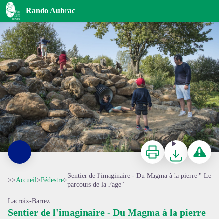
Sentier de l'imaginaire - Du Magma à la pierre " Le parcours de la Fage"
Rando Aubrac
Le tobbogan de Binocle - © A. Méravilles - Tourisme en Aubrac
Imprimer
Télécharger
Signaler 
Sentier de l'imaginaire - Du Magma à la pierre " Le
>>
Accueil
>
Pédestre
>
parcours de la Fage"
Lacroix-Barrez
Sentier de l'imaginaire - Du Magma à la pierre