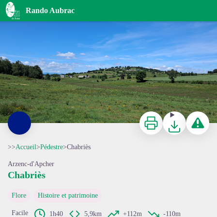
Chabriès
Rando Aubrac
Vue sur Chabriès - © OT Aubrac Lozérien
Imprimer
Télécharger
Signaler 
>>
Accueil
>
Pédestre
>
Chabriès
Arzenc-d'Apcher
Chabriès
Voir l'image en plein écran
Flore
Histoire et patrimoine
Facile
1h40
5,9km
+112m
-110m