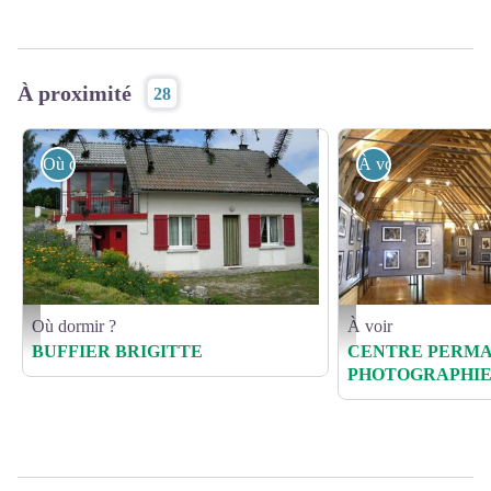
À proximité
28
Où dormir ?
À voir
Où dormir ?
À voir
HLOLAR0480009491_0 - Buffier
CPPP01 - ©
BUFFIER BRIGITTE
CENTRE PERMA
PHOTOGRAPHI