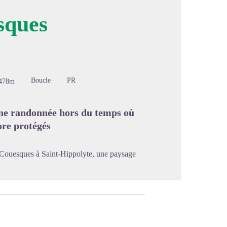
sques
image en plein écran
Boucle
PR
478m
une randonnée hors du temps où
ore protégés
e Couesques à Saint-Hippolyte, une paysage