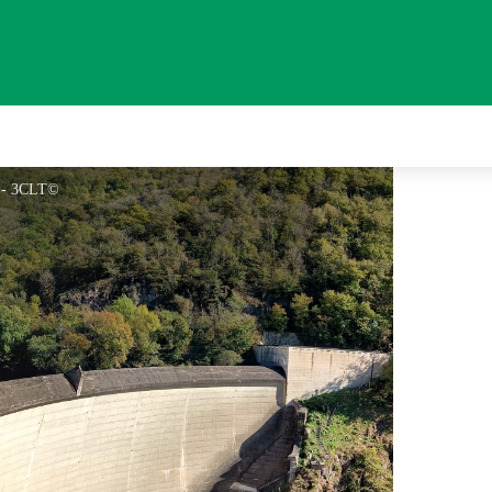
s - 3CLT©